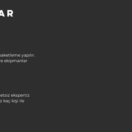
ar
aketleme yapılır.
ı ve ekipmanlar
retsiz ekspertiz
 kaç kişi ile