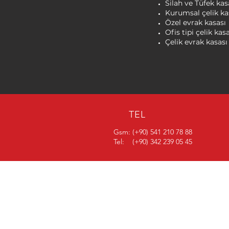
Silah ve Tüfek kas
Kurumsal çelik ka
Özel evrak kasası
Ofis tipi çelik kas
Çelik evrak kasası
TEL
Gsm:
(+90) 541 210 78 88
Tel:
(+90) 342 239 05 45
1943'ten BERİ