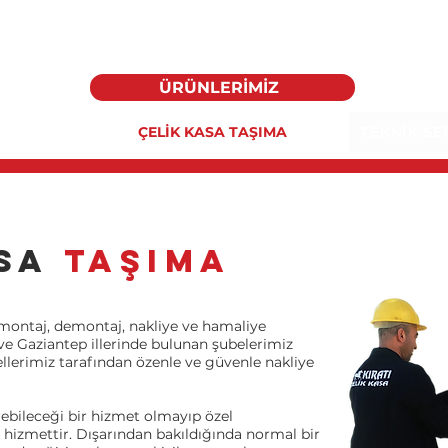
KIRATLI Taşıma.
ÜRÜNLERİMİZ
SAYFA
ÇELİK KASA TAŞIMA
TEKNİK SE
ASA
TAŞIMA
 montaj, demontaj, nakliye ve hamaliye
 ve Gaziantep illerinde bulunan şubelerimiz
nellerimiz tarafından özenle ve güvenle nakliye
rebileceği bir hizmet olmayıp özel
 hizmettir. Dışarından bakıldığında normal bir