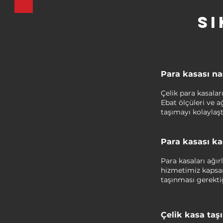
S
Para kasası nas
Çelik para kasala
Ebat ölçüleri ve ağ
taşımayı kolaylaşt
Para kasası kaç
Para kasaları ağırl
hizmetimiz kapsamı
taşınması gerektiği
Çelik kasa taş