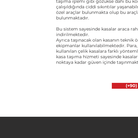
taşıma işlemi gibi gözükse dahi bu k
çalışıldığında ciddi sıkıntılar yaşanabi
özel araçlar bulunmakta olup bu araçlar
bulunmaktadır.
Bu sistem sayesinde kasalar araca raha
indirilmektedir.
Ayrıca taşınacak olan kasanın teknik öze
ekipmanlar kullanılabilmektedir. Para,
kullanılan çelik kasalara farklı yönte
kasa taşıma hizmeti sayesinde kasalar 
noktaya kadar güven içinde taşınmakt
(+90)