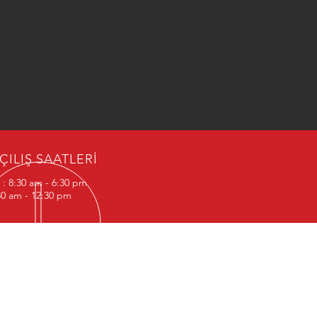
ÇILIŞ SAATLERİ
 : 8:30 am - 6:30 pm
:30 am - 12:30 pm
ep - Fabrika
Tel :
(+90) 342 239 05 45
l - Kartal
Tel :
(+90) 216 302 87 02
l - Esenyurt
Tel :
(+90) 212 210 78 88