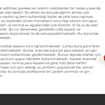
kat edilmesi gereken en önemli noktalardan bir tanesi yukarıda
cak olan ekiptir. Bu ekibin bu konuda eğitim alması çok
asıfsız işçilerin kullanıldığı kişiler de çelik kasa taşıması
 bu kişilerden alınan hizmetlerin sonu hep sıkıntılı olmuştur.
tir ve normal ev eşyalarından çok farklıdır. El ile ya da ipler
ldir. Bu tür denemeler genellikle ciddi kazalar ve
kasanın düşürülmesi ile de sonuçlanabilmektedir. Bu durumda
ektedir.
ncelikle kasanın türü öğrenilmektedir. Çünkü buna göre farklı
abilmektedir. Bunlar arasında bulunan para kasaları en ağır
izatın kullanılması gerekmektedir. Bunun dışında silahlar için
olup buna uygun teknikler kullanılmaktadır. Kasalar arasında
kasaları normal para kasalarına göre %50 daha hafiftir.
n hepsi için aynı tekniği ve yöntemi uygulamak her zaman
layı bu konuda profesyonel bir yardım alınması ve işin
r.