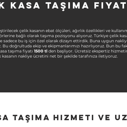
k Kasa Taşıma Fiya
ştirilecek çelik kasanın ebat ölçüleri, ağırlık özellikleri ve kulla
ktörlerine bağlı olarak taşıma pozisyonu alıyoruz. Türkiye çelik ka
e sadece bu iş için özel olarak dizayn ettirdik. Buna uygun nakliye
. Bu doğrultuda ekip ve ekipmanlarımızı hazırlıyoruz. Bun bu fa
kasa taşıma fiyatı
1500 tl
den başliyor. Ücretsiz ekspertiz hizmet
 kasanın nakliye ücretini net bir şekilde tarafınıza iletiyoruz.
sa Taşıma Hizmeti ve U