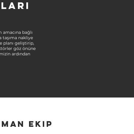
tları
nım amacına bağlı
sa taşıma nakliye
 planı geliştirip,
ktörler göz önüne
imizin ardından
zman Ekip