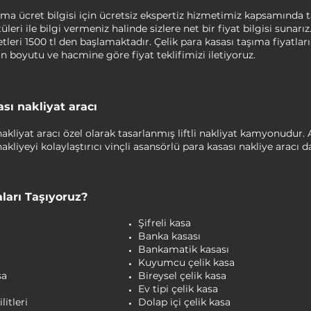
şıma ücret bilgisi için ücretsiz ekspertiz hizmetimiz kapsamında 
leri ile bilgi vermeniz halinde sizlere net bir fiyat bilgisi sunar
tleri 1500 tl den başlamaktadır. Çelik para kasası taşıma fiyatları
ın boyutu ve hacmine göre fiyat teklifimizi iletiyoruz.
sı nakliyat aracı
nakliyat aracı özel olarak tasarlanmış liftli nakliyat kamyonudur.
akliyeyi kolaylaştırıcı vinçli asansörlü para kasası nakliye aracı 
ları Taşıyoruz?
Şifreli kasa
Banka kasası
Bankamatik kasası
Kuyumcu çelik kasa
sa
Bireysel çelik kasa
Ev tipi çelik kasa
litleri
Dolap içi çelik kasa