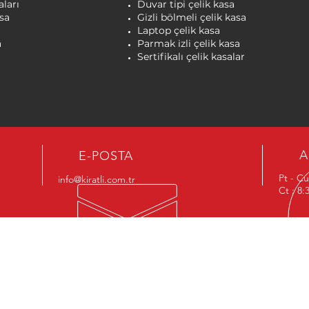
aları
Duvar tipi çelik kasa
sa
Gizli bölmeli çelik kasa
Laptop çelik kasa
a
Parmak izli çelik kasa
Sertifikalı çelik kasalar
A
E-POSTA
Pt - Cu
info@kiratli.com.tr
Ct : 8
Gaziant
İstanbu
İstanbu