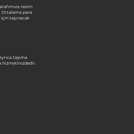
tarafımıza resim
ız. Ortalama para
 için taşınacak
 Ayrıca taşıma
da hizmetinizdedir.