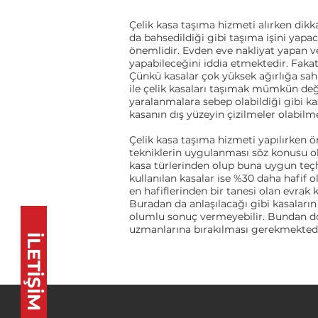
Çelik kasa taşıma hizmeti alırken dik
da bahsedildiği gibi taşıma işini yapa
önemlidir. Evden eve nakliyat yapan ve v
yapabileceğini iddia etmektedir. Fakat
Çünkü kasalar çok yüksek ağırlığa sahip
ile çelik kasaları taşımak mümkün deği
yaralanmalara sebep olabildiği gibi 
kasanın dış yüzeyin çizilmeler olabilm
Çelik kasa taşıma hizmeti yapılırken ö
tekniklerin uygulanması söz konusu ol
kasa türlerinden olup buna uygun teçh
kullanılan kasalar ise %30 daha hafif 
en hafiflerinden bir tanesi olan evrak 
Buradan da anlaşılacağı gibi kasaları
olumlu sonuç vermeyebilir. Bundan do
uzmanlarına bırakılması gerekmektedi
İLETİŞİM